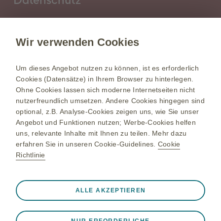
Cookie Policy
Wir verwenden Cookies
Nutzungsbedingungen
Um dieses Angebot nutzen zu können, ist es erforderlich
(+43) 1 970 75-0
Cookies (Datensätze) in Ihrem Browser zu hinterlegen.
Ohne Cookies lassen sich moderne Internetseiten nicht
nutzerfreundlich umsetzen. Andere Cookies hingegen sind
at.info@gsk.com
optional, z.B. Analyse-Cookies zeigen uns, wie Sie unser
glaxosmithkline.at
Angebot und Funktionen nutzen; Werbe-Cookies helfen
uns, relevante Inhalte mit Ihnen zu teilen. Mehr dazu
erfahren Sie in unseren Cookie-Guidelines.
Cookie
GlaxoSmithKline Pharma GmbH
Richtlinie
Wienerbergstraße 7, 5. Stock
1100 Wien
Immer aktiv
Nur unbedingt erforderliche
❮
ALLE AKZEPTIEREN
Diese sind notwendig, damit die Website ordnungsgemäß
funktioniert, z. B. um Sitzungsdaten während eines