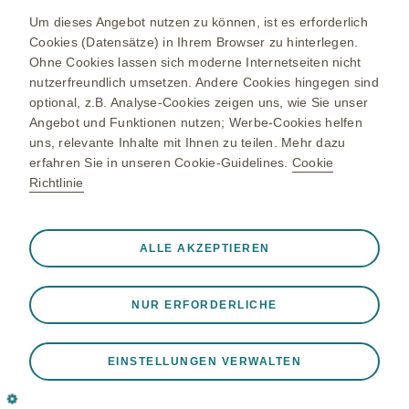
Um dieses Angebot nutzen zu können, ist es erforderlich
(+43) 1 970 75-0
Cookies (Datensätze) in Ihrem Browser zu hinterlegen.
Ohne Cookies lassen sich moderne Internetseiten nicht
nutzerfreundlich umsetzen. Andere Cookies hingegen sind
at.info@gsk.com
optional, z.B. Analyse-Cookies zeigen uns, wie Sie unser
glaxosmithkline.at
Angebot und Funktionen nutzen; Werbe-Cookies helfen
uns, relevante Inhalte mit Ihnen zu teilen. Mehr dazu
erfahren Sie in unseren Cookie-Guidelines.
Cookie
GlaxoSmithKline Pharma GmbH
Richtlinie
Wienerbergstraße 7, 5. Stock
1100 Wien
Immer aktiv
Nur unbedingt erforderliche
❮
ALLE AKZEPTIEREN
Diese sind notwendig, damit die Website ordnungsgemäß
funktioniert, z. B. um Sitzungsdaten während eines
NUR ERFORDERLICHE
Website-Besuchs zu speichern, Cookie- und Tag-
Einstellungen zu verwalten und die Sicherheit der Website
©GSK plc. All rights reserved.
zu gewährleisten. Darüber hinaus werden einige Cookies
EINSTELLUNGEN VERWALTEN
NP-AT-ON-WCNT-260001 01/2026
als Reaktion auf von Ihnen vorgenommene Aktionen
gesetzt, die einer Anfrage nach Diensten gleichkommen,