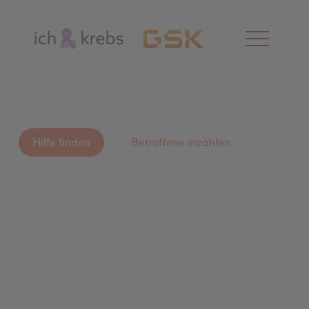
Fasse Mut.
Menü
Wir unterstützen
öffnen
Dich!
Hilfe finden
Betroffene erzählen