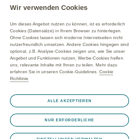
Wir verwenden Cookies
Um dieses Angebot nutzen zu können, ist es erforderlich
Cookies (Datensätze) in Ihrem Browser zu hinterlegen.
Ohne Cookies lassen sich moderne Internetseiten nicht
nutzerfreundlich umsetzen. Andere Cookies hingegen sind
optional, z.B. Analyse-Cookies zeigen uns, wie Sie unser
Angebot und Funktionen nutzen; Werbe-Cookies helfen
uns, relevante Inhalte mit Ihnen zu teilen. Mehr dazu
erfahren Sie in unseren Cookie-Guidelines.
Cookie
Richtlinie
Immer aktiv
Nur unbedingt erforderliche
❮
ALLE AKZEPTIEREN
Diese sind notwendig, damit die Website ordnungsgemäß
funktioniert, z. B. um Sitzungsdaten während eines
NUR ERFORDERLICHE
Website-Besuchs zu speichern, Cookie- und Tag-
Einstellungen zu verwalten und die Sicherheit der Website
zu gewährleisten. Darüber hinaus werden einige Cookies